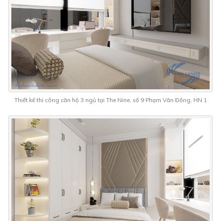
Thiết kế thi công căn hộ 3 ngủ tại The Nine, số 9 Phạm Văn Đồng, HN 1