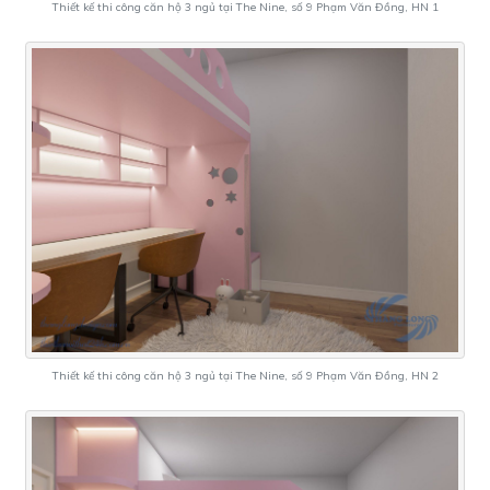
Thiết kế thi công căn hộ 3 ngủ tại The Nine, số 9 Phạm Văn Đồng, HN 1
Thiết kế thi công căn hộ 3 ngủ tại The Nine, số 9 Phạm Văn Đồng, HN 2