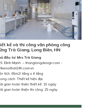
iết kế và thi công văn phòng công
ứng Trà Giang, Long Biên, HN
hủ đầu tư: Mrs Trà Giang
TS: Đình Mạnh – thanglongdesign.com -
etkenoithat24h.com.vn
iện tích: 65m2/ tầng x 4 tầng
hong cách: Thiết kế hiện đại
hời gian hoàn thiện thiết kế: 15 ngày
hời gian hoàn thiện thi công: 25 ngày