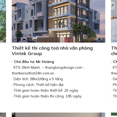
Thiết kế thi công toà nhà văn phòng
Th
Vintek Group
ch
· Chủ đầu tư: Mr Hoàng
· C
· KTS: Đình Mạnh – thanglongdesign.com -
· K
thietkenoithat24h.com.vn
thi
· Diện tích: 98m2/tầng x 5 tầng
· D
· Phong cách: Thiết kế hiện đại
· P
· Thời gian hoàn thiện thiết kế: 25 ngày
· T
· Thời gian hoàn thiện thi công: 195 ngày
· T