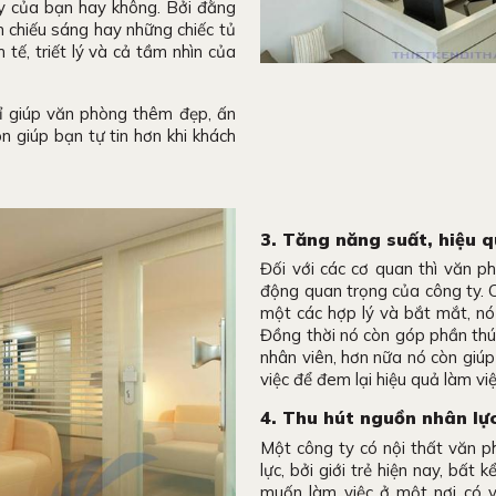
ty của bạn hay không. Bởi đằng
 chiếu sáng hay những chiếc tủ
 tế, triết lý và cả tầm nhìn của
hỉ giúp văn phòng thêm đẹp, ấn
 giúp bạn tự tin hơn khi khách
3. Tăng năng suất, hiệu q
Đối với các cơ quan thì văn phò
động quan trọng của công ty. C
một các hợp lý và bắt mắt, nó
Đồng thời nó còn góp phần thúc đ
nhân viên, hơn nữa nó còn giúp
việc để đem lại hiệu quả làm vi
4. Thu hút nguồn nhân lự
Một công ty có nội thất văn p
lực, bởi giới trẻ hiện nay, bất
muốn làm việc ở một nơi có văn