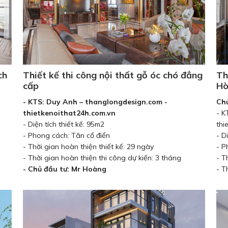
ch
Thiết kế thi công nội thất gỗ óc chó đẳng
Th
cấp
Hò
- KTS: Duy Anh – thanglongdesign.com -
Chủ
thietkenoithat24h.com.vn
- K
- Diện tích thiết kế: 95m2
thi
- Phong cách: Tân cổ điển
- D
- Thời gian hoàn thiện thiết kế: 29 ngày
- P
- Thời gian hoàn thiện thi công dự kiến: 3 tháng
- T
- Chủ đầu tư: Mr Hoàng
- T