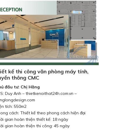
iết kế thi công văn phòng máy tính,
uyền thông CMC
hủ đầu tư: Chị Hằng
TS: Duy Anh – thietkenoithat24h.com.vn –
nglongdesign.com
iện tích: 550m2
hong cách: Thiết kế theo phong cách hiện đại
hời gian hoàn thiện thiết kế: 18 ngày
hời gian hoàn thiện thi công: 45 ngày