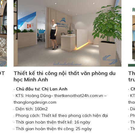
ĐT
Thiết kế thi công nội thất văn phòng du
Th
học Minh Anh
tr
· Chủ đầu tư: Chị Lan Anh
· C
· KTS: Hoàng Dũng– thietkenoithat24h.com.vn –
· K
thanglongdesign.com
tha
· Diện tích: 160m2
· D
· Phong cách: Thiết kế theo phong cách hiện đại
· P
· Thời gian hoàn thiện thiết kế: 16 ngày
· T
· Thời gian hoàn thiện thi công: 25 ngày
· T