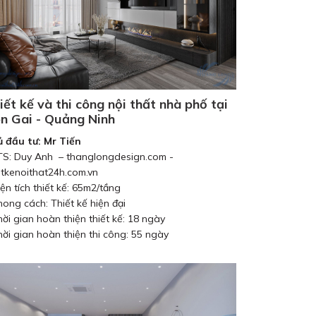
iết kế và thi công nội thất nhà phố tại
n Gai - Quảng Ninh
 đầu tư: Mr Tiến
TS: Duy Anh – thanglongdesign.com -
etkenoithat24h.com.vn
iện tích thiết kế: 65m2/tầng
hong cách: Thiết kế hiện đại
hời gian hoàn thiện thiết kế: 18 ngày
hời gian hoàn thiện thi công: 55 ngày