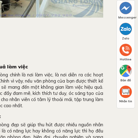
Messenger
Zalo
Hotline
uả làm việc
ng chính là nơi làm việc, là nơi diễn ra các hoạt
hính vì vậy, nếu văn phòng của bạn được thiết kế
Bản đồ
 sẽ mang đến một không gian làm việc hiệu quả.
ẩy đam mê, kích thích tư duy, óc sáng tạo của
 cho nhân viên có tâm lý thoải mái, tập trung làm
Nhắn tin
ệc cao nhất.
c
hòng đẹp sẽ giúp thu hút được nhiều nguồn nhân
 kể là có năng lực hay không có năng lực thì họ đều
 phòng đẹp, hiện đại, chuyên nghiệp và sang