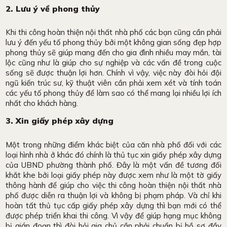
2. Lưu ý về phong thủy
Khi thi công hoàn thiện nội thất nhà phố các bạn cũng cần phải
lưu ý đến yếu tố phong thủy bởi một không gian sống đẹp hợp
phong thủy sẽ giúp mang đến cho gia đình nhiều may mắn, tài
lộc cũng như là giúp cho sự nghiệp và các vấn đề trong cuộc
sống sẽ được thuận lợi hơn. Chính vì vậy, việc này đòi hỏi đội
ngũ kiến trúc sư, kỹ thuật viên cần phải xem xét và tính toán
các yếu tố phong thủy để làm sao có thể mang lại nhiều lợi ích
nhất cho khách hàng.
3. Xin giấy phép xây dựng
Một trong những điểm khác biệt của căn nhà phố đối với các
loại hình nhà ở khác đó chính là thủ tục xin giấy phép xây dựng
của UBND phường thành phố. Đây là một vấn đề tương đối
khắt khe bởi loại giấy phép này được xem như là một tờ giấy
thông hành để giúp cho việc thi công hoàn thiện nội thất nhà
phố được diễn ra thuận lợi và không bị phạm pháp. Và chỉ khi
hoàn tất thủ tục cấp giấy phép xây dựng thì bạn mới có thể
được phép triển khai thi công. Vì vậy để giúp hạng mục không
bị gián đoạn thì đòi hỏi gia chủ cần phải chuẩn bị hồ sơ đầy