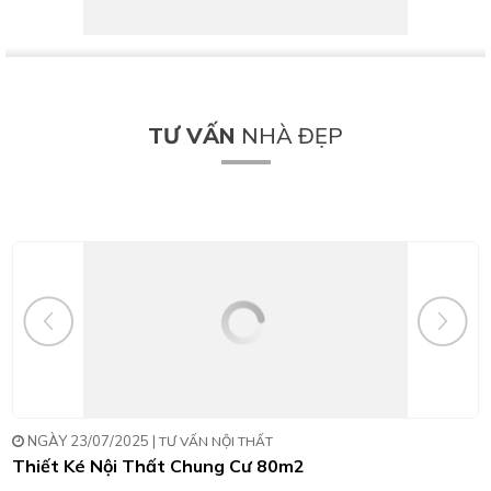
Thiết kế thi công nhà phố kết hợp văn phòng tại Nguyễn
Trãi, TX, HN
Thiết kế thi công nhà tân cổ điển mái mansard tại Bắc
Ninh
TƯ VẤN
NHÀ ĐẸP