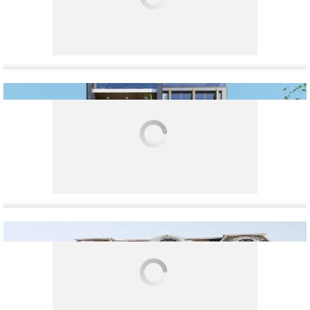
Thiết kế thi công trọn gói căn biệt thự 2 tầng tại Sơn Tây,
Hà Nội