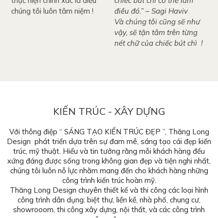
thực hiện chính xác là điều
chiếc bút chì có thể làm
chúng tôi luôn tâm niệm !
điều đó.” – Sagi Haviv
Và chúng tôi cũng sẽ như
vậy, sẽ tận tâm trên từng
nét chữ của chiếc bút chì !
KIẾN TRÚC - XÂY DỰNG
Với thông điệp “ SÁNG TẠO KIẾN TRÚC ĐẸP ”, Thăng Long
Design phát triển dựa trên sự đam mê, sáng tạo cái đẹp kiến
trúc, mỹ thuật. Hiểu và tin tưởng rằng mỗi khách hàng đều
xứng đáng được sống trong không gian đẹp và tiện nghi nhất,
chúng tôi luôn nỗ lực nhằm mang đến cho khách hàng những
công trình kiến trúc hoàn mỹ.
Thăng Long Design chuyên thiết kế và thi công các loại hình
công trình dân dụng: biệt thự, liền kề, nhà phố, chung cư,
showrooom, thi công xây dựng, nội thất, và các công trình