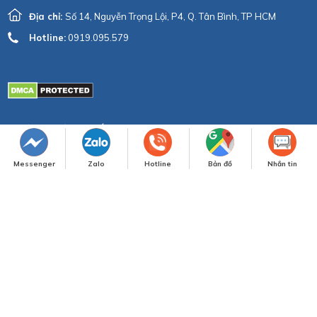
THÔNG TIN LIÊN HỆ
Thăng Long Design & Luxury
VP: Biệt thự số 20, KĐT Vĩnh Hoàng, Hoàng Mai, Hà Nội
Điện thoại:
024 665 146 93 - 024 665 146 98
Hotline:
0907.723.988
Email:
info1.thanglong@gmail.com
Messenger
Zalo
Hotline
Bản đồ
Nhắn tin
Chi nhánh miền nam
Địa chỉ:
Số 14, Nguyễn Trọng Lội, P4, Q. Tân Bình, TP HCM
Hotline:
0919.095.579