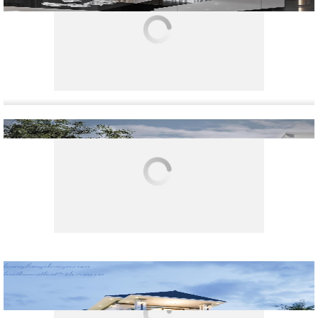
Thiết kế và thi công nội thất nhà phố tại Hòn Gai -
Quảng Ninh
Thiết kế và thi công cải tạo căn biệt thự Ciputra Hà Nội