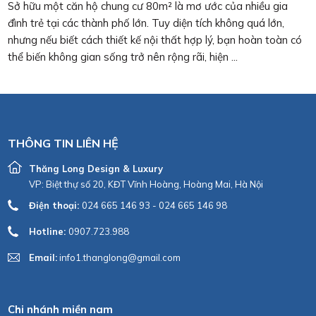
NGÀY 23/07/2025 |
TƯ VẤN NỘI THẤT
Thiết Kế Nội Thất Căn Hộ 63m2
Trong bối cảnh đô thị ngày càng đông đúc, các căn hộ nhỏ hẹp
dần trở thành xu hướng lựa chọn của nhiều gia đình trẻ và các
cặp vợ chồng mới cưới. Chính vì vậy, việc thiết kế nội thất căn
hộ 63m2 sao cho vừa đẹp, vừa tiện nghi, ...