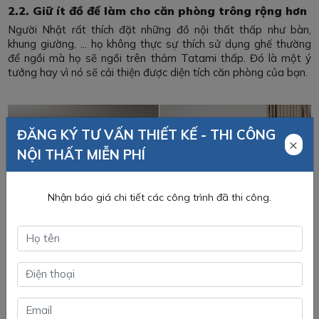
2.2. Giữ ít đồ để làm cho căn phòng trông rộng hơn
Người Nhật rất thích đặt những đồ nội thất thấp như bàn,
khung giường, ... họ không thực sự thích sử dụng ghế thường
để ngồi mà họ sẽ ngồi trên thảm Tatami thấp. Đó là một ý
tưởng hay vì nó sẽ cải thiện được diện tích căn phòng của bạn.
ĐĂNG KÝ TƯ VẤN THIẾT KẾ - THI CÔNG
×
NỘI THẤT MIỄN PHÍ
Nhận báo giá chi tiết các công trình đã thi công.