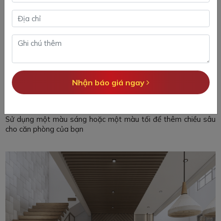
2.3. Lưu trữ hiệu quả
Sử dụng bộ giá đỡ hoặc để đồ trên bàn vừa sẽ khiến tầm nhìn
trở nên lộn xộn hơn và không tiết kiệm được diện tích. Do đó
để không gian có thể trở nên rộng hơn thì bạn có thể làm một
số giá để đặt đồ đạc hoặc có thể để đồ đạc ở dưới gầm
giường.
Nhận báo giá ngay
2.4. Sử dụng một màu
Sử dụng một màu sáng hoặc một màu tối để thêm chiều sâu
cho căn phòng của bạn