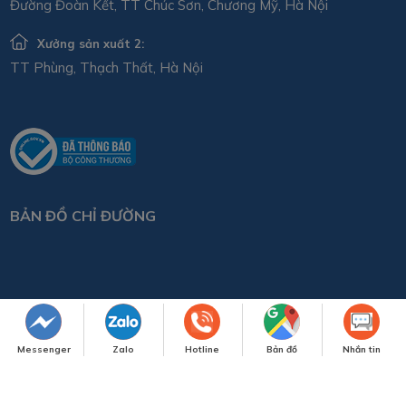
Đường Đoàn Kết, TT Chúc Sơn, Chương Mỹ, Hà Nội
Xưởng sản xuất 2:
TT Phùng, Thạch Thất, Hà Nội
BẢN ĐỒ CHỈ ĐƯỜNG
Messenger
Zalo
Hotline
Bản đồ
Nhắn tin