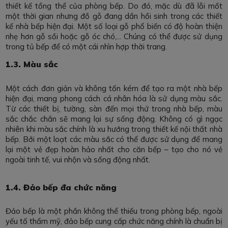
thiết kế tổng thể của phòng bếp. Do đó, mặc dù đã lỗi mốt
một thời gian nhưng đồ gỗ đang dần hồi sinh trong các thiết
kế nhà bếp hiện đại. Một số loại gỗ phổ biến có độ hoàn thiện
nhẹ hơn gỗ sồi hoặc gỗ óc chó,... Chúng có thể được sử dụng
trong tủ bếp để có một cái nhìn hợp thời trang.
1.3. Màu sắc
Một cách đơn giản và không tốn kém để tạo ra một nhà bếp
hiện đại, mang phong cách cá nhân hóa là sử dụng màu sắc.
Từ các thiết bị, tường, sàn đến mọi thứ trong nhà bếp, màu
sắc chắc chắn sẽ mang lại sự sống động. Không có gì ngạc
nhiên khi màu sắc chính là xu hướng trong thiết kế nội thất nhà
bếp. Bởi một loạt các màu sắc có thể được sử dụng để mang
lại một vẻ đẹp hoàn hảo nhất cho căn bếp – tạo cho nó vẻ
ngoài tinh tế, vui nhộn và sống động nhất.
1.4. Đảo bếp đa chức năng
Đảo bếp là một phần không thể thiếu trong phòng bếp, ngoài
yếu tố thẩm mỹ, đảo bếp cung cấp chức năng chính là chuẩn bị