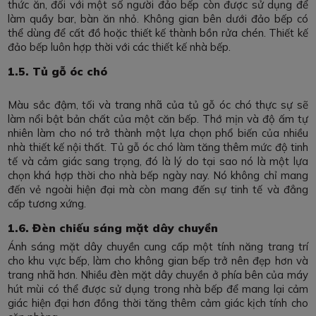
thức ăn, đối với một số người đảo bếp còn được sử dụng để
làm quầy bar, bàn ăn nhỏ. Không gian bên dưới đảo bếp có
thể dùng để cất đồ hoặc thiết kế thành bồn rửa chén. Thiết kế
đảo bếp luôn hợp thời với các thiết kế nhà bếp.
1.5. Tủ gỗ óc chó
Màu sắc đậm, tối và trang nhã của tủ gỗ óc chó thực sự sẽ
làm nổi bật bản chất của một căn bếp. Thớ mịn và độ ấm tự
nhiên làm cho nó trở thành một lựa chọn phổ biến của nhiều
nhà thiết kế nội thất. Tủ gỗ óc chó làm tăng thêm mức độ tinh
tế và cảm giác sang trọng, đó là lý do tại sao nó là một lựa
chọn khá hợp thời cho nhà bếp ngày nay. Nó không chỉ mang
đến vẻ ngoài hiện đại mà còn mang đến sự tinh tế và đẳng
cấp tương xứng.
1.6. Đèn chiếu sáng mặt dây chuyền
Ánh sáng mặt dây chuyền cung cấp một tính năng trang trí
cho khu vực bếp, làm cho không gian bếp trở nên đẹp hơn và
trang nhã hơn. Nhiều đèn mặt dây chuyền ở phía bên của máy
hút mùi có thể được sử dụng trong nhà bếp để mang lại cảm
giác hiện đại hơn đồng thời tăng thêm cảm giác kịch tính cho