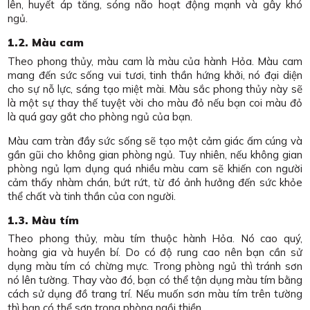
lên, huyết áp tăng, sóng não hoạt động mạnh và gây khó
ngủ.
1.2. Màu cam
Theo phong thủy, màu cam là màu của hành Hỏa. Màu cam
mang đến sức sống vui tươi, tinh thần hứng khởi, nó đại diện
cho sự nỗ lực, sáng tạo miệt mài. Màu sắc phong thủy này sẽ
là một sự thay thế tuyệt vời cho màu đỏ nếu bạn coi màu đỏ
là quá gay gắt cho phòng ngủ của bạn.
Màu cam tràn đầy sức sống sẽ tạo một cảm giác ấm cúng và
gần gũi cho không gian phòng ngủ. Tuy nhiên, nếu không gian
phòng ngủ lạm dụng quá nhiều màu cam sẽ khiến con người
cảm thấy nhàm chán, bứt rứt, từ đó ảnh hưởng đến sức khỏe
thể chất và tinh thần của con người.
1.3. Màu tím
Theo phong thủy, màu tím thuộc hành Hỏa. Nó cao quý,
hoàng gia và huyền bí. Do có độ rung cao nên bạn cần sử
dụng màu tím có chừng mực. Trong phòng ngủ thì tránh sơn
nó lên tường. Thay vào đó, bạn có thể tận dụng màu tím bằng
cách sử dụng đồ trang trí. Nếu muốn sơn màu tím trên tường
thì bạn có thể sơn trong phòng ngồi thiền.