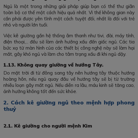
Ngủ là một trong những giải pháp giúp bạn có thể thư giãn
toàn bộ cơ thể một cách hiệu quả nhất. Vì thế không gian này
cần phải được yên tĩnh một cách tuyệt đối, nhất là đối với trẻ
nhỏ và người lớn tuổi.
Việc kê giường gần hệ thống âm thanh như tivi, đài, máy tính,
điện thoại,... đều sẽ làm ảnh hưởng xấu đến giấc ngủ. Các tia
bức xạ từ màn hình của các thiết bị công nghệ này sẽ làm hại
mắt, gây khó ngủ và làm cho tâm trạng xấu đi khi ngủ dậy.
1.13. Không quay giường về hướng Tây.
Do mặt trời đi từ đông sang tây nên hướng tây thuộc hướng
hoàng hôn, nếu ngủ quay đầu về hướng tây sẽ bị từ trường
nhiễu loạn gây mất ngủ. Nếu diễn ra lâu, máu kinh sẽ tăng cao,
ảnh hưởng không tốt đến sức khỏe.
2. Cách kê giường ngủ theo mệnh hợp phong
thuỷ
2.1. Kê giường cho người mệnh Kim