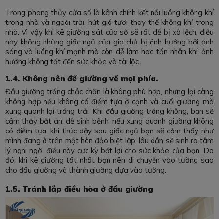
Trong phong thủy, cửa số là kênh chính kết nối luồng không khí
trong nhà và ngoài trời, hút gió tươi thay thế không khí trong
nhà. Vì vậy khi kê giường sát cửa sổ sẽ rất dễ bị xô lệch, điều
này không những giấc ngủ của gia chủ bị ảnh hưởng bởi ánh
sáng và luồng khí mạnh mà còn dễ làm hao tổn nhân khí, ảnh
hưởng không tốt đến sức khỏe và tài lộc.
1.4. Không nên để giường về mọi phía.
Đầu giường trống chắc chắn là không phù hợp, nhưng lại càng
không hợp nếu không có điểm tựa ở cạnh và cuối giường mà
xung quanh lại trống trải. Khi đầu giường trống không, bạn sẽ
cảm thấy bất an, dễ sinh bệnh, nếu xung quanh giường không
có điểm tựa, khi thức dậy sau giấc ngủ bạn sẽ cảm thấy như
mình đang ở trên một hòn đảo biệt lập, lâu dần sẽ sinh ra tâm
lý nghi ngờ, điều này cực kỳ bất lợi cho sức khỏe của bạn. Do
đó, khi kê giường tốt nhất bạn nên di chuyển vào tường sao
cho đầu giường và thành giường dựa vào tường.
1.5. Tránh lắp điều hòa ở đầu giường