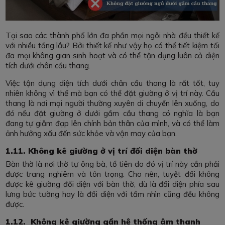
Tại sao các thành phố lớn đa phần mọi ngôi nhà đều thiết kế
với nhiều tầng lầu? Bởi thiết kế như vậy họ có thể tiết kiệm tối
đa mọi không gian sinh hoạt và có thể tận dụng luôn cả diện
tích dưới chân cầu thang.
Việc tận dụng diện tích dưới chân cầu thang là rất tốt, tuy
nhiên không vì thế mà bạn có thể đặt giường ở vị trí này. Cầu
thang là nơi mọi người thường xuyên di chuyển lên xuống, do
đó nếu đặt giường ở dưới gầm cầu thang có nghĩa là bạn
đang tự giẫm đạp lên chính bản thân của mình, và có thể làm
ảnh hưởng xấu đến sức khỏe và vận may của bạn.
1.11. Không kê giường ở vị trí đối diện bàn thờ
Bàn thờ là nơi thờ tự ông bà, tổ tiên do đó vị trí này cần phải
được trang nghiêm và tôn trọng. Cho nên, tuyệt đối không
được kê giường đối diện với bàn thờ, dù là đối diện phía sau
lưng bức tường hay là đối diện với tầm nhìn cũng đều không
được.
1.12. Không kê giường gần hệ thống âm thanh