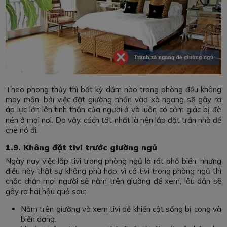
Theo phong thủy thì bất kỳ dầm nào trong phòng đều không
may mắn, bởi việc đặt giường nhấn vào xà ngang sẽ gây ra
áp lực lớn lên tinh thần của người ở và luôn có cảm giác bị đè
nén ở mọi nơi. Do vậy, cách tốt nhất là nên lắp đặt trần nhà để
che nó đi.
1.9. Không đặt tivi trước giường ngủ
Ngày nay việc lắp tivi trong phòng ngủ là rất phổ biến, nhưng
điều này thật sự không phù hợp, vì có tivi trong phòng ngủ thì
chắc chắn mọi người sẽ nằm trên giường để xem, lâu dần sẽ
gây ra hai hậu quả sau:
Nằm trên giường và xem tivi dễ khiến cột sống bị cong và
biến dạng.