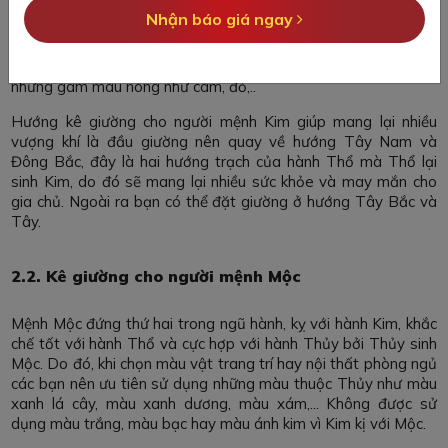
thất phòng ngủ hay giường ngủ đều cần phải chú ý đến những
Nhận báo giá ngay
màu sắc có lợi cho mệnh Kim như màu nâu đất, màu vàng,
màu bạch kim, màu bạc, màu socola, màu xanh nước biển,
xanh lam bởi Kim sinh Thủy là khá hợp nhau. Tránh sử dụng
những gam màu nóng như cam, đỏ,..
Hướng kê giường cho người mệnh Kim giúp mang lại nhiều
vượng khí là đầu giường nên quay về hướng Tây Nam và
Đông Bắc, đây là hai hướng trạch của hành Thổ mà Thổ lại
sinh Kim, do đó sẽ mang lại nhiều sức khỏe và may mắn cho
gia chủ. Ngoài ra bạn có thể đặt giường ở hướng Tây Bắc và
Tây.
2.2. Kê giường cho người mệnh Mộc
Mệnh Mộc đứng thứ hai trong ngũ hành, kỵ với hành Kim, khắc
chế tốt với hành Thổ và cực hợp với hành Thủy bởi Thủy sinh
Mộc. Do đó, khi chọn màu vật trang trí hay nội thất phòng ngủ
các bạn nên ưu tiên sử dụng những màu thuộc Thủy như màu
xanh lá cây, màu xanh dương, màu xám,... Không được sử
dụng màu trắng, màu bạc hay màu ánh kim vì Kim kị với Mộc.