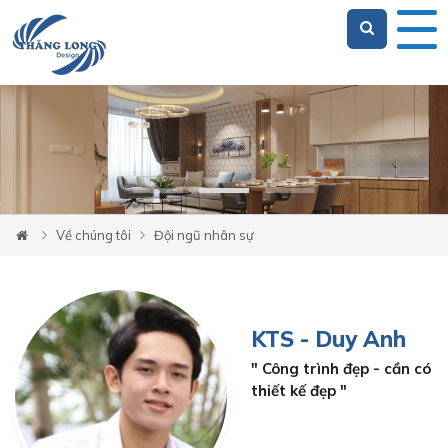
Loading...
Về chúng tôi
Đội ngũ nhân sự
KTS - Duy Anh
" Công trình đẹp - cần có
thiết kế đẹp "