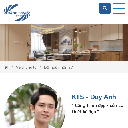
Loading...
Về chúng tôi
Đội ngũ nhân sự
KTS - Duy Anh
" Công trình đẹp - cần có
thiết kế đẹp "